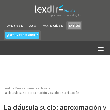
España
La respuesta a tus dudas legales
Cómo funciona
Ayuda
Noticias Jurídicas
ENTRAR
¿ERES UN PROFESIONAL?
Lexdir
Busca información legal
La cláusula suelo: aproximación y estado de la situación
La cláusula suelo: aproximación y