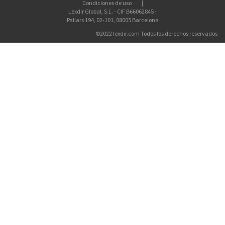
Condiciones de uso
Lexdir Global, S.L. - CIF B66062845 -
Pallars 194, 02-101, 08005 Barcelona
©2022 lexdir.com Todos los derechos reservados